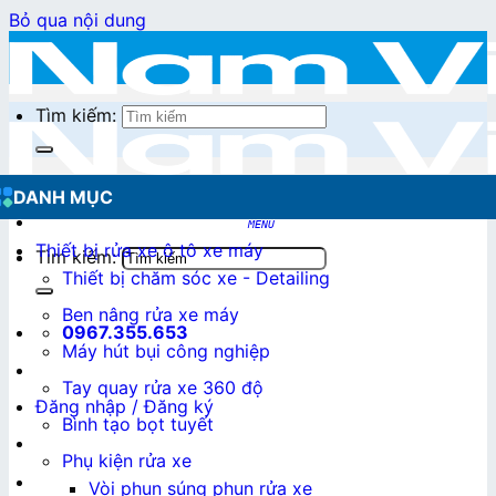
Bỏ qua nội dung
Tìm kiếm:
DANH MỤC
Thiết bị rửa xe ô tô xe máy
Tìm kiếm:
Thiết bị chăm sóc xe - Detailing
Ben nâng rửa xe máy
0967.355.653
Máy hút bụi công nghiệp
Tay quay rửa xe 360 độ
Đăng nhập / Đăng ký
Bình tạo bọt tuyết
Phụ kiện rửa xe
0
₫
Vòi phun súng phun rửa xe