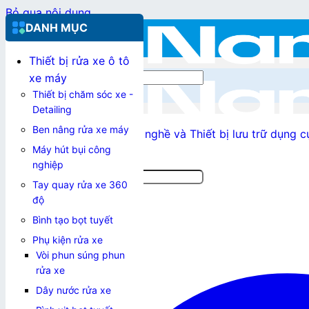
Bỏ qua nội dung
DANH MỤC
Thiết bị rửa xe ô tô
Tìm kiếm:
xe máy
Thiết bị chăm sóc xe -
Detailing
Ben nâng rửa xe máy
Nam Việt Tek
»
Tủ đồ nghề và Thiết bị lưu trữ dụng c
Máy hút bụi công
nghiệp
Tìm kiếm:
Tay quay rửa xe 360
độ
Bình tạo bọt tuyết
0967.355.653
Phụ kiện rửa xe
Vòi phun súng phun
Đăng nhập / Đăng ký
rửa xe
Dây nước rửa xe