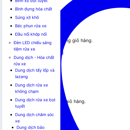
Bình xịt bọt tuyết
0
₫
Bình đựng hóa chất
Súng xịt khô
Béc phun rửa xe
Đầu nối khớp nối
Chưa có sản phẩm trong giỏ hàng.
Đèn LED chiếu sáng
tiệm rửa xe
Quay trở lại cửa hàng
Dung dịch - Hóa chất
Giỏ hàng
rửa xe
Dung dịch tẩy lốp và
lazang
Dung dịch rửa xe
không chạm
Dung dịch rửa xe bọt
Chưa có sản phẩm trong giỏ hàng.
tuyết
Quay trở lại cửa hàng
Dung dịch chăm sóc
xe
Dung dịch bảo