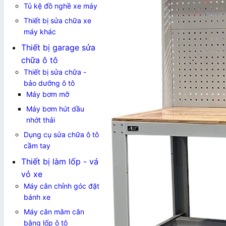
Tủ kệ đồ nghề xe máy
Thiết bị sửa chữa xe
máy khác
Thiết bị garage sửa
chữa ô tô
Thiết bị sửa chữa -
bảo dưỡng ô tô
Máy bơm mỡ
Máy bơm hút dầu
nhớt thải
Dụng cụ sửa chữa ô tô
cầm tay
Thiết bị làm lốp - vá
vỏ xe
Máy cân chỉnh góc đặt
bánh xe
Máy cân mâm cân
bằng lốp ô tô