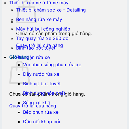
Thiết bị rửa xe ô tô xe máy
Thiết bị chăm sóc xe - Detailing
Ben nâng rửa xe máy
Máy hút bụi công nghiệp
Chưa có sản phẩm trong giỏ hàng.
Tay quay rửa xe 360 độ
Quay trở lại cửa hàng
Bình tạo bọt tuyết
Giỏ hàng
Phụ kiện rửa xe
Vòi phun súng phun rửa xe
Dây nước rửa xe
Bình xịt bọt tuyết
Bình đựng hóa chất
Chưa có sản phẩm trong giỏ hàng.
Súng xịt khô
Quay trở lại cửa hàng
Béc phun rửa xe
Đầu nối khớp nối