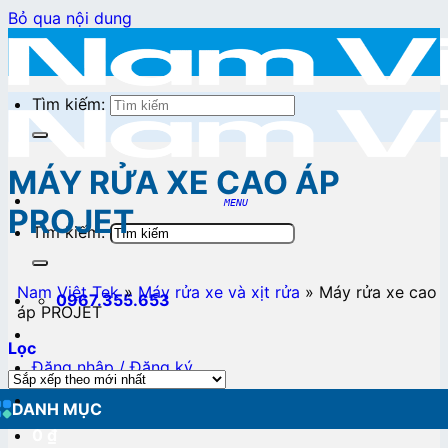
Bỏ qua nội dung
Tìm kiếm:
MÁY RỬA XE CAO ÁP
PROJET
Tìm kiếm:
Nam Việt Tek
»
Máy rửa xe và xịt rửa
»
Máy rửa xe cao
0967.355.653
áp PROJET
Lọc
Đăng nhập / Đăng ký
DANH MỤC
0
₫