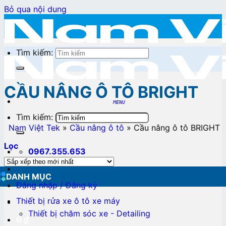
Bỏ qua nội dung
Tìm kiếm:
CẦU NÂNG Ô TÔ BRIGHT
Tìm kiếm:
Nam Việt Tek
»
Cầu nâng ô tô
»
Cầu nâng ô tô BRIGHT
Lọc
0967.355.653
DANH MỤC
Đăng nhập / Đăng ký
Thiết bị rửa xe ô tô xe máy
Thiết bị chăm sóc xe - Detailing
0
₫