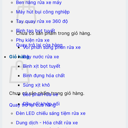
Ben nâng rửa xe máy
Máy hút bụi công nghiệp
Tay quay rửa xe 360 độ
Bình tạo bọt tuyết
Chưa có sản phẩm trong giỏ hàng.
Phụ kiện rửa xe
Quay trở lại cửa hàng
Vòi phun súng phun rửa xe
Dây nước rửa xe
Giỏ hàng
Bình xịt bọt tuyết
Bình đựng hóa chất
Súng xịt khô
Chưa có sản phẩm trong giỏ hàng.
Béc phun rửa xe
Đầu nối khớp nối
Quay trở lại cửa hàng
Đèn LED chiếu sáng tiệm rửa xe
Dung dịch - Hóa chất rửa xe