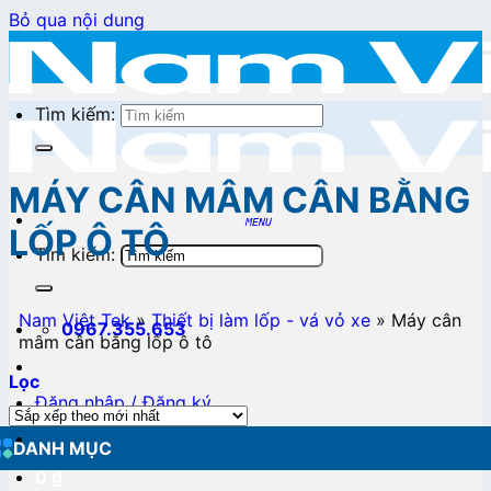
Bỏ qua nội dung
Tìm kiếm:
MÁY CÂN MÂM CÂN BẰNG
LỐP Ô TÔ
Tìm kiếm:
Nam Việt Tek
»
Thiết bị làm lốp - vá vỏ xe
»
Máy cân
0967.355.653
mâm cân bằng lốp ô tô
Lọc
Đăng nhập / Đăng ký
DANH MỤC
0
₫