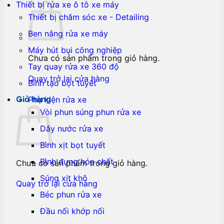
Thiết bị rửa xe ô tô xe máy
Thiết bị chăm sóc xe - Detailing
Ben nâng rửa xe máy
Máy hút bụi công nghiệp
Chưa có sản phẩm trong giỏ hàng.
Tay quay rửa xe 360 độ
Quay trở lại cửa hàng
Bình tạo bọt tuyết
Giỏ hàng
Phụ kiện rửa xe
Vòi phun súng phun rửa xe
Dây nước rửa xe
Bình xịt bọt tuyết
Bình đựng hóa chất
Chưa có sản phẩm trong giỏ hàng.
Súng xịt khô
Quay trở lại cửa hàng
Béc phun rửa xe
Đầu nối khớp nối