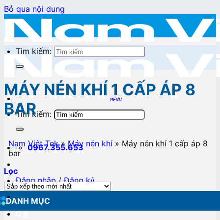
Bỏ qua nội dung
Tìm kiếm:
MÁY NÉN KHÍ 1 CẤP ÁP 8
BAR
Tìm kiếm:
Nam Việt Tek
»
Máy nén khí
»
Máy nén khí 1 cấp áp 8
0967.355.653
bar
Lọc
Đăng nhập / Đăng ký
DANH MỤC
0
₫