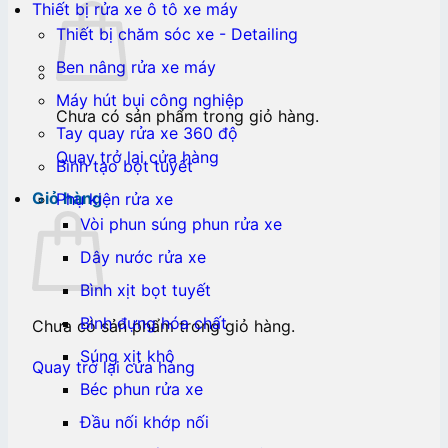
Thiết bị rửa xe ô tô xe máy
Thiết bị chăm sóc xe - Detailing
Ben nâng rửa xe máy
Máy hút bụi công nghiệp
Chưa có sản phẩm trong giỏ hàng.
Tay quay rửa xe 360 độ
Quay trở lại cửa hàng
Bình tạo bọt tuyết
Giỏ hàng
Phụ kiện rửa xe
Vòi phun súng phun rửa xe
Dây nước rửa xe
Bình xịt bọt tuyết
Bình đựng hóa chất
Chưa có sản phẩm trong giỏ hàng.
Súng xịt khô
Quay trở lại cửa hàng
Béc phun rửa xe
Đầu nối khớp nối