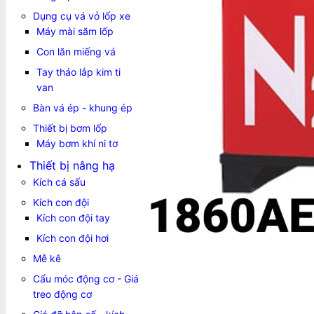
Dụng cụ vá vỏ lốp xe
Máy mài săm lốp
Con lăn miếng vá
Tay tháo lắp kim ti
van
Bàn vá ép - khung ép
Thiết bị bơm lốp
Máy bơm khí ni tơ
Thiết bị nâng hạ
Kích cá sấu
Kích con đội
Kích con đội tay
Kích con đội hơi
Mễ kê
Cẩu móc động cơ - Giá
treo động cơ