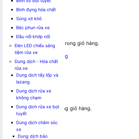
Bình xịt bọt tuyết
0
₫
Bình đựng hóa chất
Súng xịt khô
Béc phun rửa xe
Đầu nối khớp nối
Chưa có sản phẩm trong giỏ hàng.
Đèn LED chiếu sáng
tiệm rửa xe
Quay trở lại cửa hàng
Dung dịch - Hóa chất
Giỏ hàng
rửa xe
Dung dịch tẩy lốp và
lazang
Dung dịch rửa xe
không chạm
Dung dịch rửa xe bọt
Chưa có sản phẩm trong giỏ hàng.
tuyết
Quay trở lại cửa hàng
Dung dịch chăm sóc
xe
Dung dịch bảo