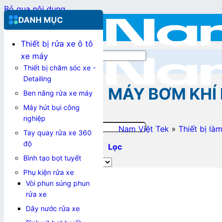
Bỏ qua nội dung
DANH MỤC
Thiết bị rửa xe ô tô
Tìm kiếm:
xe máy
Thiết bị chăm sóc xe -
Detailing
MÁY BƠM KHÍ 
Ben nâng rửa xe máy
Máy hút bụi công
nghiệp
Tìm kiếm:
Nam Việt Tek
»
Thiết bị là
Tay quay rửa xe 360
độ
Lọc
Bình tạo bọt tuyết
0967.355.653
Phụ kiện rửa xe
Vòi phun súng phun
Đăng nhập / Đăng ký
rửa xe
Dây nước rửa xe