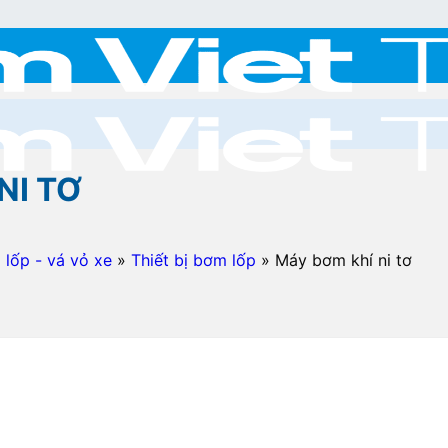
NI TƠ
m lốp - vá vỏ xe
»
Thiết bị bơm lốp
»
Máy bơm khí ni tơ