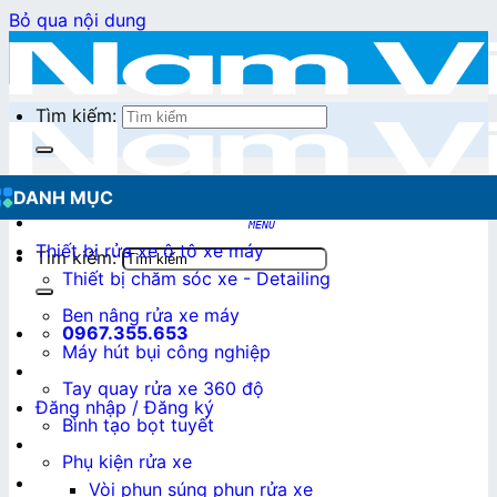
Bỏ qua nội dung
Tìm kiếm:
DANH MỤC
Thiết bị rửa xe ô tô xe máy
Tìm kiếm:
Thiết bị chăm sóc xe - Detailing
Ben nâng rửa xe máy
0967.355.653
Máy hút bụi công nghiệp
Tay quay rửa xe 360 độ
Đăng nhập / Đăng ký
Bình tạo bọt tuyết
Phụ kiện rửa xe
0
₫
Vòi phun súng phun rửa xe