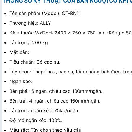
THÔNG SỐ KỸ THUẬT CỦA BÀN NGUỘI CƠ KHÍ 
Tên sản phẩm (Model): QT-BN11
Thương hiệu: ALLY
Kích thước WxDxH: 2400 x 750 x 780 mm (Rộng x Sâ
Tải trọng: 200 kg
Mặt bàn:
Tiêu chuẩn: Gỗ cao su.
Tùy chọn: Thép, inox, cao su, tấm chống tĩnh điện, tre
Ngăn kéo:
Bên phải: 6 ngăn, chiều cao 100mm/ngăn.
Bên trái: 4 ngăn, chiều cao 150mm/ngăn.
Tải trọng ngăn kéo: 75kg/ngăn.
Độ mở ngăn kéo: 100%.
Màu sắc: Tùy chọn theo yêu cầu.