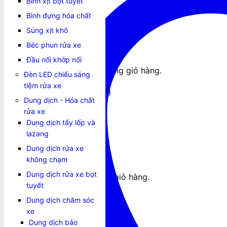
Bình xịt bọt tuyết
0
₫
Bình đựng hóa chất
Súng xịt khô
Béc phun rửa xe
Đầu nối khớp nối
Chưa có sản phẩm trong giỏ hàng.
Đèn LED chiếu sáng
tiệm rửa xe
Quay trở lại cửa hàng
Dung dịch - Hóa chất
Giỏ hàng
rửa xe
Dung dịch tẩy lốp và
lazang
Dung dịch rửa xe
không chạm
Dung dịch rửa xe bọt
Chưa có sản phẩm trong giỏ hàng.
tuyết
Quay trở lại cửa hàng
Dung dịch chăm sóc
xe
Dung dịch bảo