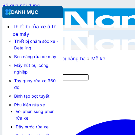
Bỏ qua nội dung
DANH MỤC
Thiết bị rửa xe ô tô
Tìm kiếm:
xe máy
Thiết bị chăm sóc xe -
Detailing
Ben nâng rửa xe máy
Nam Việt Tek
»
Thiết bị nâng hạ
»
Mễ kê
Máy hút bụi công
nghiệp
Tìm kiếm:
Tay quay rửa xe 360
độ
Bình tạo bọt tuyết
0967.355.653
Phụ kiện rửa xe
Vòi phun súng phun
Đăng nhập / Đăng ký
rửa xe
Dây nước rửa xe