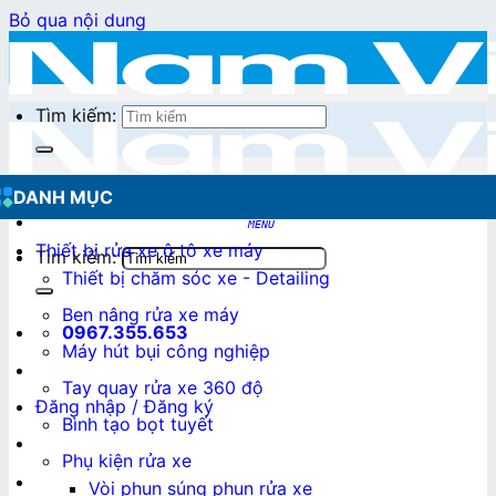
Bỏ qua nội dung
Tìm kiếm:
DANH MỤC
Thiết bị rửa xe ô tô xe máy
Tìm kiếm:
Thiết bị chăm sóc xe - Detailing
Ben nâng rửa xe máy
0967.355.653
Máy hút bụi công nghiệp
Tay quay rửa xe 360 độ
Đăng nhập / Đăng ký
Bình tạo bọt tuyết
Phụ kiện rửa xe
0
₫
Vòi phun súng phun rửa xe