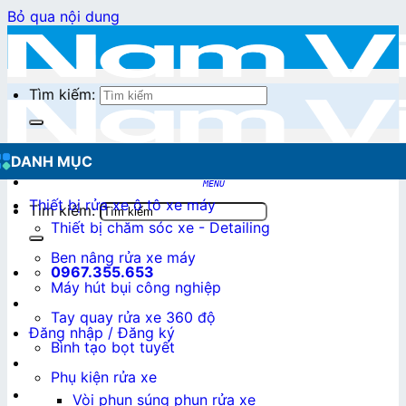
Bỏ qua nội dung
Tìm kiếm:
DANH MỤC
Thiết bị rửa xe ô tô xe máy
Tìm kiếm:
Thiết bị chăm sóc xe - Detailing
Ben nâng rửa xe máy
0967.355.653
Máy hút bụi công nghiệp
Tay quay rửa xe 360 độ
Đăng nhập / Đăng ký
Bình tạo bọt tuyết
Phụ kiện rửa xe
0
₫
Vòi phun súng phun rửa xe