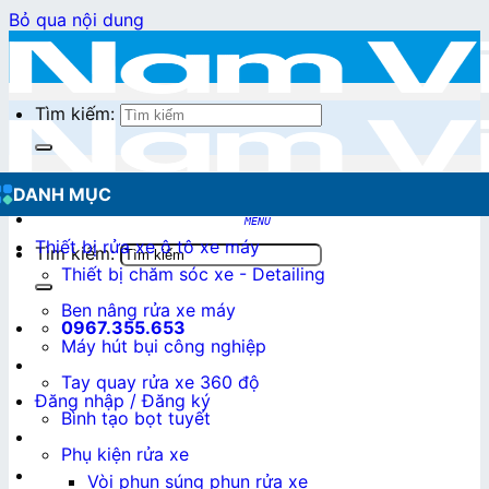
Bỏ qua nội dung
Tìm kiếm:
DANH MỤC
Thiết bị rửa xe ô tô xe máy
Tìm kiếm:
Thiết bị chăm sóc xe - Detailing
Ben nâng rửa xe máy
0967.355.653
Máy hút bụi công nghiệp
Tay quay rửa xe 360 độ
Đăng nhập / Đăng ký
Bình tạo bọt tuyết
Phụ kiện rửa xe
0
₫
Vòi phun súng phun rửa xe