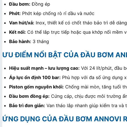
Đầu bơm:
Đồng ép
Phớt:
Phớt kép chống rò rỉ dầu và nước
Van hút/xả:
Inox, thiết kế có chốt tháo bảo trì dễ dàng
Kết nối:
Có thể lắp trực tiếp hoặc qua khớp nối mềm v
Bảo hành:
3 tháng
ƯU ĐIỂM NỔI BẬT CỦA ĐẦU BƠM ANN
Hiệu suất mạnh – lưu lượng cao:
Với 24 lít/phút, đầu 
Áp lực ổn định 100 bar:
Phù hợp với đa số ứng dụng xị
Piston gốm nguyên khối:
Chống mài mòn, tăng tuổi thọ
Đầu bơm đồng ép:
Cứng cáp, chịu được môi trường ẩm
Bảo trì đơn giản:
Van tháo lắp nhanh giúp kiểm tra và t
ỨNG DỤNG CỦA ĐẦU BƠM ANNOVI R