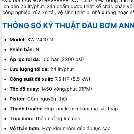
Đầu bơm ANNOVI REVERBERI XW 24.10 N –là dòng đầu bơm c
lên đến 26 lít/phút. Sản phẩm được thiết kế chắc chắn vớ
công nghiệp, rửa xe tải, vệ sinh thiết bị nhà xưởng hoặc s
THÔNG SỐ KỸ THUẬT ĐẦU BƠM ANNO
Model:
XW 24.10 N
Phiên bản:
N
Áp lực tối đa:
100 bar (2200 psi)
Lưu lượng tối đa:
24 lít/phút
Công suất đề xuất:
7.5 HP (5.5 kW)
Tốc độ quay:
1450 vòng/phút (RPM)
Piston:
Gốm nguyên khối
Thanh truyền:
Hợp kim kẽm–nhôm ma sát thấp
Trục bơm:
Thép cường lực cao
Vỏ thân bơm:
Hợp kim nhôm đúc áp lực cao