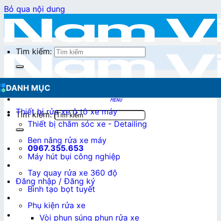
Bỏ qua nội dung
Tìm kiếm:
DANH MỤC
Thiết bị rửa xe ô tô xe máy
Tìm kiếm:
Thiết bị chăm sóc xe - Detailing
Ben nâng rửa xe máy
0967.355.653
Máy hút bụi công nghiệp
Tay quay rửa xe 360 độ
Đăng nhập / Đăng ký
Bình tạo bọt tuyết
Phụ kiện rửa xe
0
₫
Vòi phun súng phun rửa xe