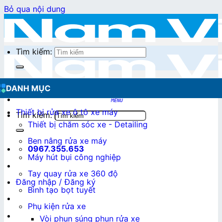
Bỏ qua nội dung
Tìm kiếm:
DANH MỤC
Thiết bị rửa xe ô tô xe máy
Tìm kiếm:
Thiết bị chăm sóc xe - Detailing
Ben nâng rửa xe máy
0967.355.653
Máy hút bụi công nghiệp
Tay quay rửa xe 360 độ
Đăng nhập / Đăng ký
Bình tạo bọt tuyết
Phụ kiện rửa xe
0
₫
Vòi phun súng phun rửa xe