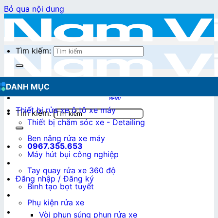
Bỏ qua nội dung
Tìm kiếm:
DANH MỤC
Thiết bị rửa xe ô tô xe máy
Tìm kiếm:
Thiết bị chăm sóc xe - Detailing
Ben nâng rửa xe máy
0967.355.653
Máy hút bụi công nghiệp
Tay quay rửa xe 360 độ
Đăng nhập / Đăng ký
Bình tạo bọt tuyết
Phụ kiện rửa xe
0
₫
Vòi phun súng phun rửa xe