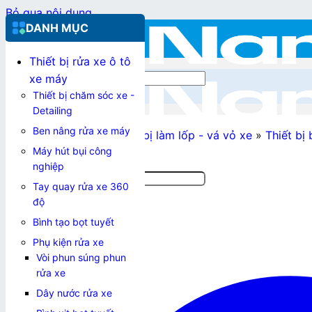
Bỏ qua nội dung
DANH MỤC
Thiết bị rửa xe ô tô
Tìm kiếm:
xe máy
Thiết bị chăm sóc xe -
Detailing
Ben nâng rửa xe máy
Nam Việt Tek
»
Thiết bị làm lốp - vá vỏ xe
»
Thiết bị
Máy hút bụi công
nghiệp
Tìm kiếm:
Tay quay rửa xe 360
độ
Bình tạo bọt tuyết
0967.355.653
Phụ kiện rửa xe
Vòi phun súng phun
Đăng nhập / Đăng ký
rửa xe
Dây nước rửa xe