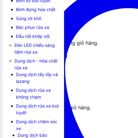
Bình xịt bọt tuyết
0
₫
Bình đựng hóa chất
Súng xịt khô
Béc phun rửa xe
Đầu nối khớp nối
Chưa có sản phẩm trong giỏ hàng.
Đèn LED chiếu sáng
tiệm rửa xe
Quay trở lại cửa hàng
Dung dịch - Hóa chất
Giỏ hàng
rửa xe
Dung dịch tẩy lốp và
lazang
Dung dịch rửa xe
không chạm
Dung dịch rửa xe bọt
Chưa có sản phẩm trong giỏ hàng.
tuyết
Quay trở lại cửa hàng
Dung dịch chăm sóc
xe
Dung dịch bảo