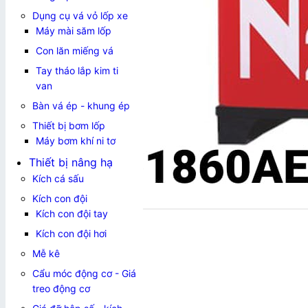
Dụng cụ vá vỏ lốp xe
Máy mài săm lốp
Con lăn miếng vá
Tay tháo lắp kim ti
van
Bàn vá ép - khung ép
Thiết bị bơm lốp
Máy bơm khí ni tơ
Thiết bị nâng hạ
Kích cá sấu
Kích con đội
Kích con đội tay
Kích con đội hơi
Mễ kê
Cẩu móc động cơ - Giá
treo động cơ