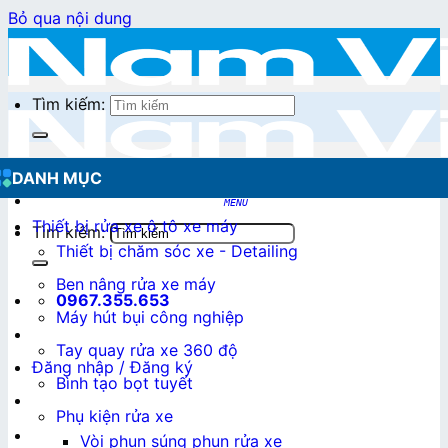
Bỏ qua nội dung
Tìm kiếm:
DANH MỤC
Thiết bị rửa xe ô tô xe máy
Tìm kiếm:
Thiết bị chăm sóc xe - Detailing
Ben nâng rửa xe máy
0967.355.653
Máy hút bụi công nghiệp
Tay quay rửa xe 360 độ
Đăng nhập / Đăng ký
Bình tạo bọt tuyết
Phụ kiện rửa xe
0
₫
Vòi phun súng phun rửa xe