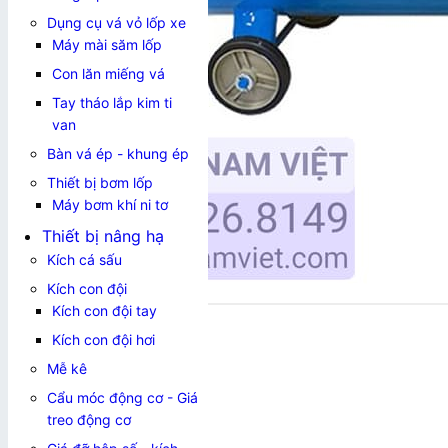
Dụng cụ vá vỏ lốp xe
Máy mài săm lốp
Con lăn miếng vá
Tay tháo lắp kim ti
van
Bàn vá ép - khung ép
Thiết bị bơm lốp
Máy bơm khí ni tơ
Thiết bị nâng hạ
Kích cá sấu
Kích con đội
Kích con đội tay
Kích con đội hơi
Mễ kê
Cẩu móc động cơ - Giá
treo động cơ