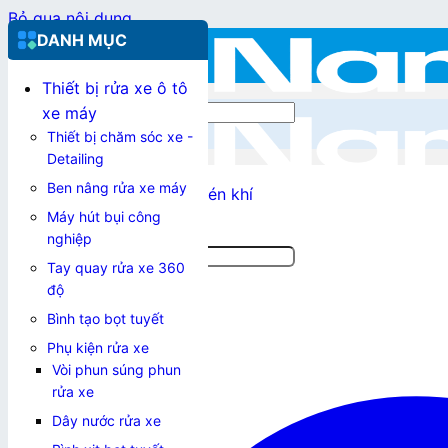
Bỏ qua nội dung
DANH MỤC
Thiết bị rửa xe ô tô
Tìm kiếm:
xe máy
Thiết bị chăm sóc xe -
Detailing
Ben nâng rửa xe máy
Nam Việt Tek
»
Máy nén khí
Máy hút bụi công
nghiệp
Tìm kiếm:
Tay quay rửa xe 360
độ
Bình tạo bọt tuyết
0967.355.653
Phụ kiện rửa xe
Vòi phun súng phun
Đăng nhập / Đăng ký
rửa xe
Dây nước rửa xe