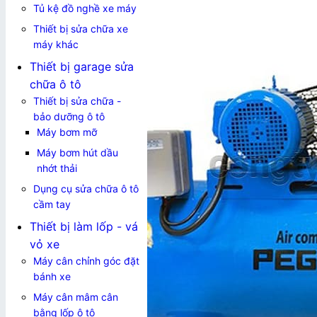
Tủ kệ đồ nghề xe máy
Thiết bị sửa chữa xe
máy khác
Thiết bị garage sửa
chữa ô tô
Thiết bị sửa chữa -
bảo dưỡng ô tô
Máy bơm mỡ
Máy bơm hút dầu
nhớt thải
Dụng cụ sửa chữa ô tô
cầm tay
Thiết bị làm lốp - vá
vỏ xe
Máy cân chỉnh góc đặt
bánh xe
Máy cân mâm cân
bằng lốp ô tô