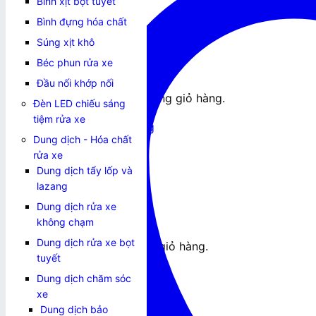
Bình xịt bọt tuyết
0
₫
Bình đựng hóa chất
Súng xịt khô
Béc phun rửa xe
Đầu nối khớp nối
Chưa có sản phẩm trong giỏ hàng.
Đèn LED chiếu sáng
tiệm rửa xe
Quay trở lại cửa hàng
Dung dịch - Hóa chất
Giỏ hàng
rửa xe
Dung dịch tẩy lốp và
lazang
Dung dịch rửa xe
không chạm
Dung dịch rửa xe bọt
Chưa có sản phẩm trong giỏ hàng.
tuyết
Quay trở lại cửa hàng
Dung dịch chăm sóc
xe
Dung dịch bảo