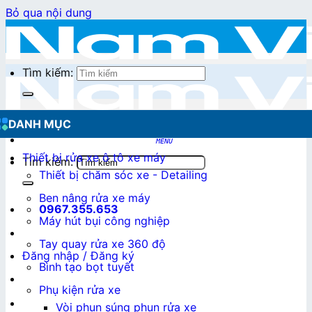
Bỏ qua nội dung
Tìm kiếm:
DANH MỤC
Thiết bị rửa xe ô tô xe máy
Tìm kiếm:
Thiết bị chăm sóc xe - Detailing
Ben nâng rửa xe máy
0967.355.653
Máy hút bụi công nghiệp
Tay quay rửa xe 360 độ
Đăng nhập / Đăng ký
Bình tạo bọt tuyết
Phụ kiện rửa xe
0
₫
Vòi phun súng phun rửa xe