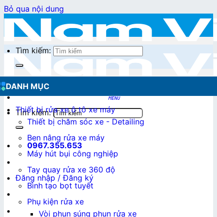
Bỏ qua nội dung
Tìm kiếm:
DANH MỤC
Thiết bị rửa xe ô tô xe máy
Tìm kiếm:
Thiết bị chăm sóc xe - Detailing
Ben nâng rửa xe máy
0967.355.653
Máy hút bụi công nghiệp
Tay quay rửa xe 360 độ
Đăng nhập / Đăng ký
Bình tạo bọt tuyết
Phụ kiện rửa xe
0
₫
Vòi phun súng phun rửa xe