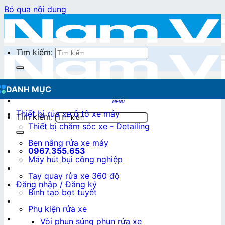
Bỏ qua nội dung
Tìm kiếm:
DANH MỤC
Thiết bị rửa xe ô tô xe máy
Tìm kiếm:
Thiết bị chăm sóc xe - Detailing
Ben nâng rửa xe máy
0967.355.653
Máy hút bụi công nghiệp
Tay quay rửa xe 360 độ
Đăng nhập / Đăng ký
Bình tạo bọt tuyết
Phụ kiện rửa xe
0
₫
Vòi phun súng phun rửa xe