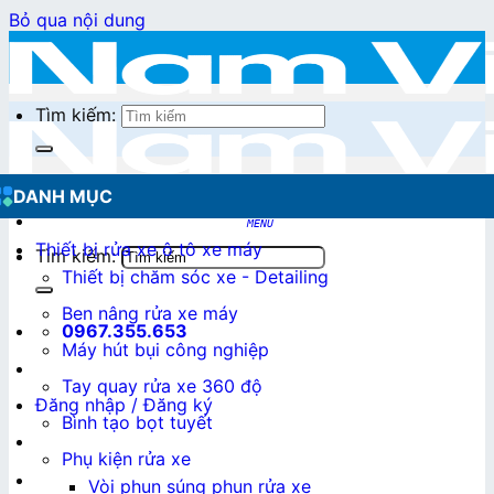
Bỏ qua nội dung
Tìm kiếm:
DANH MỤC
Thiết bị rửa xe ô tô xe máy
Tìm kiếm:
Thiết bị chăm sóc xe - Detailing
Ben nâng rửa xe máy
0967.355.653
Máy hút bụi công nghiệp
Tay quay rửa xe 360 độ
Đăng nhập / Đăng ký
Bình tạo bọt tuyết
Phụ kiện rửa xe
0
₫
Vòi phun súng phun rửa xe