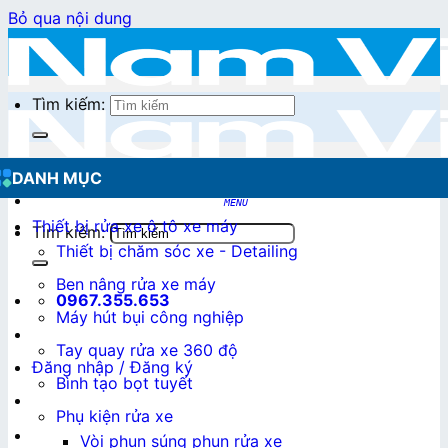
Bỏ qua nội dung
Tìm kiếm:
DANH MỤC
Thiết bị rửa xe ô tô xe máy
Tìm kiếm:
Thiết bị chăm sóc xe - Detailing
Ben nâng rửa xe máy
0967.355.653
Máy hút bụi công nghiệp
Tay quay rửa xe 360 độ
Đăng nhập / Đăng ký
Bình tạo bọt tuyết
Phụ kiện rửa xe
0
₫
Vòi phun súng phun rửa xe