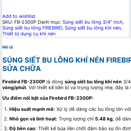
Add to wishlist
SKU:
FB-2300P
Danh mục:
Súng siết bu lông 3/4" inch
,
Súng siết bu lông FIREBIRD
,
Súng siết bu lông khí nén
,
Thiết bị dụng cụ khí nén
Mô tả
SÚNG SIẾT BU LÔNG KHÍ NÉN FIREB
SỬA CHỮA
Firebird FB-2300P
là dòng
súng siết bu lông khí nén
3/4 
vòng/phút
. Với thiết kế bền bỉ và trọng lượng nhẹ, đây l
Ưu điểm nổi bật của Firebird FB-2300P:
Hiệu suất mạnh mẽ:
Xử lý dễ dàng các bu lông lớn với
Nhỏ gọn và linh hoạt:
Trọng lượng chỉ
5.48 kg
, dễ dàn
Độ bền cao:
Thiết kế búa liền chốt đảm bảo sự ổn định 