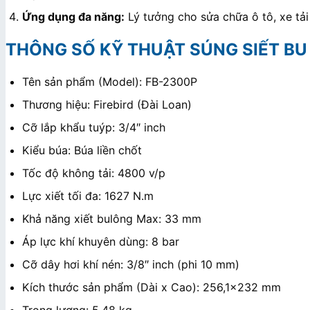
Ứng dụng đa năng:
Lý tưởng cho sửa chữa ô tô, xe tải
THÔNG SỐ KỸ THUẬT SÚNG SIẾT BU 
Tên sản phẩm (Model): FB-2300P
Thương hiệu: Firebird (Đài Loan)
Cỡ lắp khẩu tuýp: 3/4″ inch
Kiểu búa: Búa liền chốt
Tốc độ không tải: 4800 v/p
Lực xiết tối đa: 1627 N.m
Khả năng xiết bulông Max: 33 mm
Áp lực khí khuyên dùng: 8 bar
Cỡ dây hơi khí nén: 3/8″ inch (phi 10 mm)
Kích thước sản phẩm (Dài x Cao): 256,1×232 mm
Trọng lượng: 5,48 kg