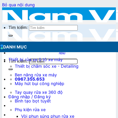
Bỏ qua nội dung
Tìm kiếm:
DANH MỤC
Thiết bị rửa xe ô tô xe máy
Tìm kiếm:
Thiết bị chăm sóc xe - Detailing
Ben nâng rửa xe máy
0967.355.653
Máy hút bụi công nghiệp
Tay quay rửa xe 360 độ
Đăng nhập / Đăng ký
Bình tạo bọt tuyết
Phụ kiện rửa xe
0
₫
Vòi phun súng phun rửa xe