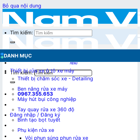
Bỏ qua nội dung
Tìm kiếm:
DANH MỤC
Thiết bị rửa xe ô tô xe máy
Tìm kiếm:
Thiết bị chăm sóc xe - Detailing
Ben nâng rửa xe máy
0967.355.653
Máy hút bụi công nghiệp
Tay quay rửa xe 360 độ
Đăng nhập / Đăng ký
Bình tạo bọt tuyết
Phụ kiện rửa xe
0
₫
Vòi phun súng phun rửa xe